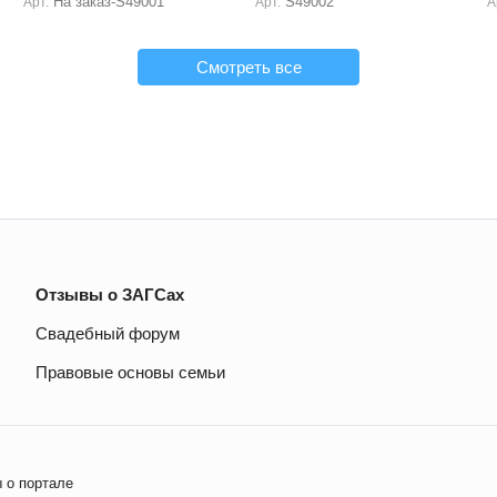
На заказ-S49001
S49002
Арт.
Арт.
А
Смотреть все
Отзывы о ЗАГСах
Свадебный форум
Правовые основы семьи
 о портале