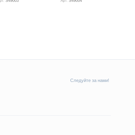
S49003
S49004
рт.
Арт.
Следуйте за нами!