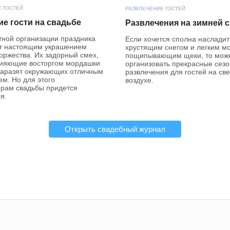
 ГОСТЕЙ
РАЗВЛЕЧЕНИЕ ГОСТЕЙ
е гости на свадьбе
Развлечения на зимней 
тной организации праздника
Если хочется сполна насладит
ут настоящим украшением
хрустящим снегом и легким м
оржества. Их задорный смех,
пощипывающим щеки, то мож
сияющие восторгом мордашки
организовать прекрасные сез
заразят окружающих отличным
развлечения для гостей на св
м. Но для этого
воздухе.
орам свадьбы придется
я.
Открыть свадебный журнал