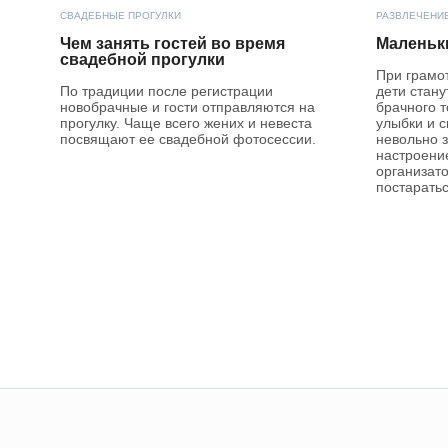
СВАДЕБНЫЕ ПРОГУЛКИ
РАЗВЛЕЧЕНИЕ
Чем занять гостей во время
Маленьки
свадебной прогулки
При грамо
По традиции после регистрации
дети стан
новобрачные и гости отправляются на
брачного т
прогулку. Чаще всего жених и невеста
улыбки и 
посвящают ее свадебной фотосессии.
невольно 
настроение
организат
постаратьс