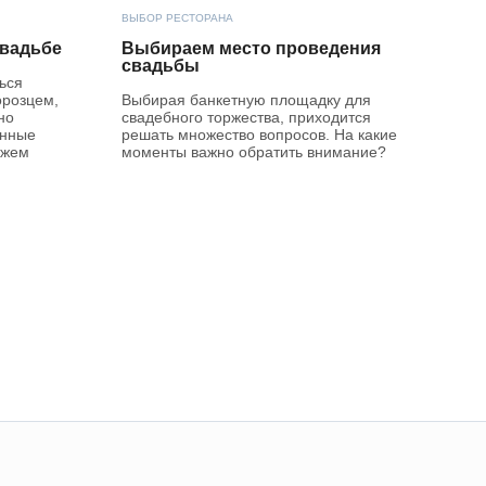
ВЫБОР РЕСТОРАНА
свадьбе
Выбираем место проведения
свадьбы
ься
орозцем,
Выбирая банкетную площадку для
но
свадебного торжества, приходится
онные
решать множество вопросов. На какие
ежем
моменты важно обратить внимание?